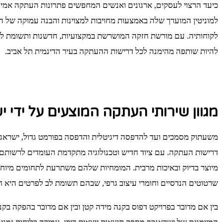
כיעד הרצוי לעסקים, ארגונים ואנשים המחפשים פתרונות העתקה אמיני
למוניטין המוערך שלה באמצעות מחויבות למצוינות והבנה עמוקה של
לקוחותיה. עם מורשת חזקה המושרשת במקצועיות, חדשנות ותשומת ל
להיות שותפה מהימנה לכל דרישות ההעתקה בעיר הדינמית תל אביב.
מגוון שירותי העתקה המוצעים על ידי 
משעתוק מסמכים ועד להדפסה דיגיטלית והדפסה בפורמט גדול, ישרא
דרישות העתקה. עם ציוד חדיש וטכנולוגיה מתקדמת העומדים לרשותם,
מיוצר בדיוק ובאיכות מרבית. המומחיות שלהם משתרעת לתחומים מיוחדי
שרטוטים הנדסיים וחומרי עיצוב גרפי, שבהם תשומת לב לפרטים היא חש
בין אם מדובר בפרויקט דפוס בקנה מידה קטן ובין אם מדובר בהפקה בקנ