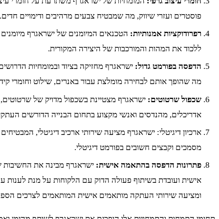
חומרי עיצוב גרפי:
המומחיות של ישראגרף משתרעת על חומרי עיצוב 
פוסטרים ועזרי שיווק, מה שמבטיח צבעים מרהיבים ודימויים חדים.
רפרודוקציות אמנותיות:
הטכנאים המיומנים של ישראגרף מיומנים ב
ללכוד את המהות והמורכבות של היצירה המקורית.
הדפסה בפורמט גדול:
ישראגרף מחזיקה בציוד ובמומחיות הדרושים 
מה שהופך אותם לבחירה מומלצת עבור באנרים, שילוט וחומרי קידו
שכפול שרטוטים:
ישראגרף מצטיינת בשכפול מדויק של שרטוטים, 
אדריכלים, מהנדסים ואנשי מקצוע בתחום הבנייה הדורשים העתקים
ארכיון דיגיטלי: ישראגרף מציעה שירותי ארכיב דיגיטלי, המבטיחים
מסמכים וקבצים חשובים בפורמט דיגיטלי.
פתרונות הדפסה בהתאמה אישית:
ישראגרף מבינה את החשיבות ש
אישית ועובדת בשיתוף פעולה הדוק עם הלקוחות על מנת לענות על
ומציעה שירותי העתקה מותאמים אישית המותאמים לצרכים הספצי
תחומי התמחות והתמחויות אלו הופכים את ישראגרף לשותף מהימן ואמי